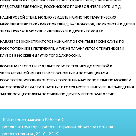
ПРЕДСТАВИТЕЛЯ ENGINO, РОССИЙСКОГО ПРОИЗВОДИТЕЛЯ JOYD И Т.Д.
НАШ ИГРОВОЙ СТЕНД МОЖНО УВИДЕТЬ НА МНОГИХ ТЕМАТИЧЕСКИХ
МЕРОПРИЯТИЯХ ТАКИХ КАК СПОРТЛЕНД, БАЛ РОБОТОВ, ШОУ РОБОТЫ И ДЕТИ В
ТЕАТРЕ КУРАЖ, В МОСКВЕ, С-ПЕТЕРБУРГЕ И ДРУГИХ ГОРОДАХ.
НА БАЗЕ РОБОКОНСТРУКТОРОВ HUNA MRT ОТКРЫТЫ ДЕТСКИЕ КЛУБЫ ПО
РОБОТОТЕХНИКЕ В ПЕТЕРБУРГЕ, А ТАКЖЕ ПЛАНИРУЕТСЯ ОТКРЫТИЕ СЕТИ
КЛУБОВ В МОСКВЕ И ДРУГИХ ГОРОДАХ РОССИИ.
КОМПАНИЯ "РОБОТ И Я" ДЕЛАЕТ РОБОТОТЕХНИКУ ДОСТУПНОЙ И
УВЛЕКАТЕЛЬНОЙ! МЫ ЯВЛЯЕМСЯ ОСНОВНЫМИ ПОСТАВЩИКАМИ
РОБОТОТЕХНИЧЕСКИХ КОНСТРУКТОРОВ HUNA-MY ROBOT TIME ПО МОСКВЕ И
МОСКОВСКОЙ ОБЛАСТИ В ЧАСТНЫЕ И ГОСУДАРСТВЕННЫЕ УЧЕБНЫЕ ЗАВЕДЕНИЯ.
ТАК ЖЕ ОСУЩЕСТВЛЯЕМ ПОСТАВКИ ПО ДРУГИМ РЕГИОНАМ РОССИИ.
© Интернет-магазин Робот и Я
робоконструкторы, роботы-игрушки, образовательная
робототехника , 2010 - 2019