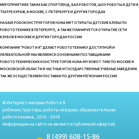
МЕРОПРИЯТИЯХ ТАКИХ КАК СПОРТЛЕНД, БАЛ РОБОТОВ, ШОУ РОБОТЫ И ДЕТИ В
ТЕАТРЕ КУРАЖ, В МОСКВЕ, С-ПЕТЕРБУРГЕ И ДРУГИХ ГОРОДАХ.
НА БАЗЕ РОБОКОНСТРУКТОРОВ HUNA MRT ОТКРЫТЫ ДЕТСКИЕ КЛУБЫ ПО
РОБОТОТЕХНИКЕ В ПЕТЕРБУРГЕ, А ТАКЖЕ ПЛАНИРУЕТСЯ ОТКРЫТИЕ СЕТИ
КЛУБОВ В МОСКВЕ И ДРУГИХ ГОРОДАХ РОССИИ.
КОМПАНИЯ "РОБОТ И Я" ДЕЛАЕТ РОБОТОТЕХНИКУ ДОСТУПНОЙ И
УВЛЕКАТЕЛЬНОЙ! МЫ ЯВЛЯЕМСЯ ОСНОВНЫМИ ПОСТАВЩИКАМИ
РОБОТОТЕХНИЧЕСКИХ КОНСТРУКТОРОВ HUNA-MY ROBOT TIME ПО МОСКВЕ И
МОСКОВСКОЙ ОБЛАСТИ В ЧАСТНЫЕ И ГОСУДАРСТВЕННЫЕ УЧЕБНЫЕ ЗАВЕДЕНИЯ.
ТАК ЖЕ ОСУЩЕСТВЛЯЕМ ПОСТАВКИ ПО ДРУГИМ РЕГИОНАМ РОССИИ.
© Интернет-магазин Робот и Я
робоконструкторы, роботы-игрушки, образовательная
робототехника , 2010 - 2019
Информация на сайте не является публичной офертой.
8 (499) 608-15-86