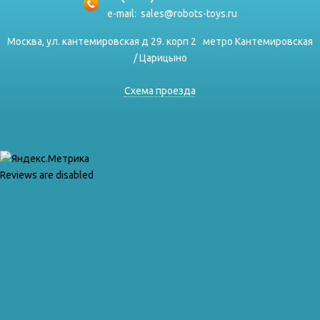
e-mail:
sales@robots-toys.ru
Москва, ул. кантемировская д 29. корп 2
метро Кантемировская
/ Царицыно
Схема проезда
Reviews are disabled