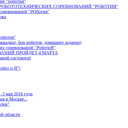
ний "роботия"
 РОБОТОТЕХНИЧЕСКИХ СОРЕВНОВАНИЙ "РОБОТИЯ"
 соревнований "РОботия"
ова
Роботия"
оквадрат, бои роботов, домашнее задание)
ких соревнований "РоботиЯ"
АНИЙ ПРОЙДЕТ 4 МАРТА
аний состоялся!
обот и Я"!
-3 мая 2016 года
я в Москве...
олик"
ой области