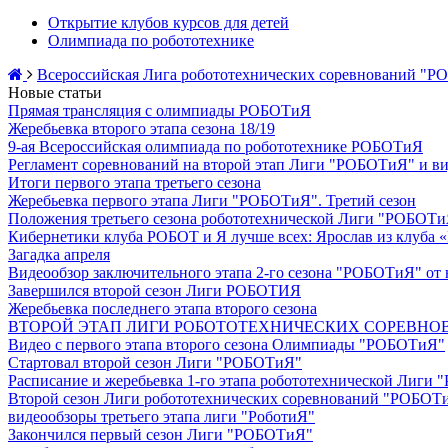
Открытие клубов курсов для детей
Олимпиада по робототехнике
Всероссийская Лига робототехнических соревнований "
Новые статьи
Прямая трансляция с олимпиады РОБОТиЯ
Жеребьевка второго этапа сезона 18/19
9-ая Всероссийская олимпиада по робототехнике РОБОТиЯ
Регламент соревнований на второй этап Лиги "РОБОТиЯ" и ви
Итоги первого этапа третьего сезона
Жеребьевка первого этапа Лиги "РОБОТиЯ". Третий сезон
Положения третьего сезона робототехнической Лиги "РОБОТ
Кибернетики клуба РОБОТ и Я лучше всех: Ярослав из клуба «
Загадка апреля
Видеообзор заключительного этапа 2-го сезона "РОБОТиЯ" от 
Завершился второй сезон Лиги РОБОТИЯ
Жеребьевка последнего этапа второго сезона
ВТОРОЙ ЭТАП ЛИГИ РОБОТОТЕХНИЧЕСКИХ СОРЕВНОВА
Видео с первого этапа второго сезона Олимпиады "РОБОТиЯ"
Стартовал второй сезон Лиги "РОБОТиЯ"
Расписание и жеребьевка 1-го этапа робототехнической Лиги
Второй сезон Лиги робототехнических соревнований "РОБОТ
видеообзоры третьего этапа лиги "РоботиЯ"
Закончился первый сезон Лиги "РОБОТиЯ"