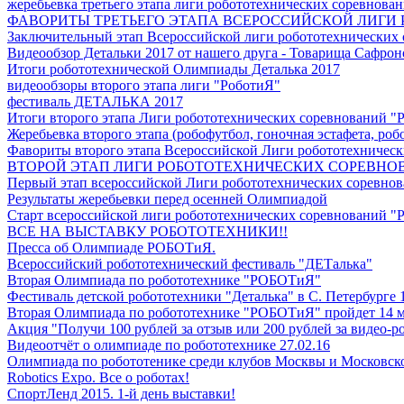
жеребьевка третьего этапа лиги робототехнических соревнова
ФАВОРИТЫ ТРЕТЬЕГО ЭТАПА ВСЕРОССИЙСКОЙ ЛИГИ
Заключительный этап Всероссийской лиги робототехнических
Видеообзор Детальки 2017 от нашего друга - Товарища Сафрон
Итоги робототехнической Олимпиады Деталька 2017
видеообзоры второго этапа лиги "РоботиЯ"
фестиваль ДЕТАЛЬКА 2017
Итоги второго этапа Лиги робототехнических соревнований "
Жеребьевка второго этапа (робофутбол, гоночная эстафета, роб
Фавориты второго этапа Всероссийской Лиги робототехничес
ВТОРОЙ ЭТАП ЛИГИ РОБОТОТЕХНИЧЕСКИХ СОРЕВНОВ
Первый этап всероссийской Лиги робототехнических соревнов
Результаты жеребьевки перед осенней Олимпиадой
Старт всероссийской лиги робототехнических соревнований "Р
ВСЕ НА ВЫСТАВКУ РОБОТОТЕХНИКИ!!
Пресса об Олимпиаде РОБОТиЯ.
Всероссийский робототехнический фестиваль "ДЕТалька"
Вторая Олимпиада по робототехнике "РОБОТиЯ"
Фестиваль детской робототехники "Деталька" в С. Петербурге 1
Вторая Олимпиада по робототехнике "РОБОТиЯ" пройдет 14 ма
Акция "Получи 100 рублей за отзыв или 200 рублей за видео-р
Видеоотчёт о олимпиаде по робототехнике 27.02.16
Олимпиада по робототенике среди клубов Москвы и Московск
Robotics Expo. Все о роботах!
СпортЛенд 2015. 1-й день выставки!