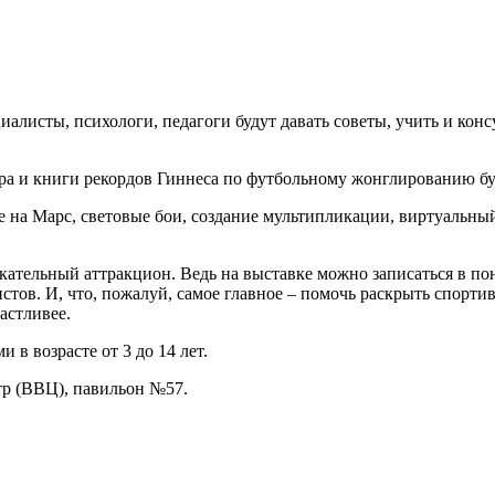
иалисты, психологи, педагоги будут давать советы, учить и кон
ра и книги рекордов Гиннеса по футбольному жонглированию буд
 на Марс, световые бои, создание мультипликации, виртуальны
екательный аттракцион. Ведь на выставке можно записаться в п
тов. И, что, пожалуй, самое главное – помочь раскрыть спортив
частливее.
 возрасте от 3 до 14 лет.
тр (ВВЦ), павильон №57.