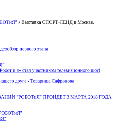
РОБОТиЯ"
Выставка СПОРТ-ЛЕНД в Москве.
деообзор первого этапа
иЯ"
Робот и я» стал участником телевизионного шоу!
нашего друга - Товарища Сафронова
НИЙ "РОБОТиЯ" ПРОЙДЕТ 3 МАРТА 2018 ГОДА
 "РОБОТиЯ"
иЯ"