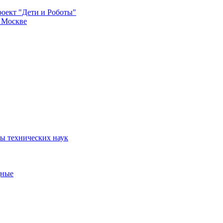
роект "Дети и Роботы"
 Москве
зы технических наук
ные