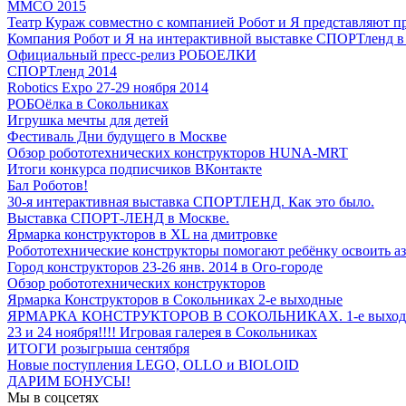
ММСО 2015
Театр Кураж совместно с компанией Робот и Я представляют п
Компания Робот и Я на интерактивной выставке СПОРТленд в
Официальный пресс-релиз РОБОЕЛКИ
СПОРТленд 2014
Robotics Expo 27-29 ноября 2014
РОБОёлка в Сокольниках
Игрушка мечты для детей
Фестиваль Дни будущего в Москве
Обзор робототехнических конструкторов HUNA-MRT
Итоги конкурса подписчиков ВКонтакте
Бал Роботов!
30-я интерактивная выставка СПОРТЛЕНД. Как это было.
Выставка СПОРТ-ЛЕНД в Москве.
Ярмарка конструкторов в XL на дмитровке
Робототехнические конструкторы помогают ребёнку освоить а
Город конструкторов 23-26 янв. 2014 в Ого-городе
Обзор робототехнических конструкторов
Ярмарка Конструкторов в Сокольниках 2-е выходные
ЯРМАРКА КОНСТРУКТОРОВ В СОКОЛЬНИКАХ. 1-е выход
23 и 24 ноября!!!! Игровая галерея в Сокольниках
ИТОГИ розыгрыша сентября
Новые поступления LEGO, OLLO и BIOLOID
ДАРИМ БОНУСЫ!
Мы в соцсетях