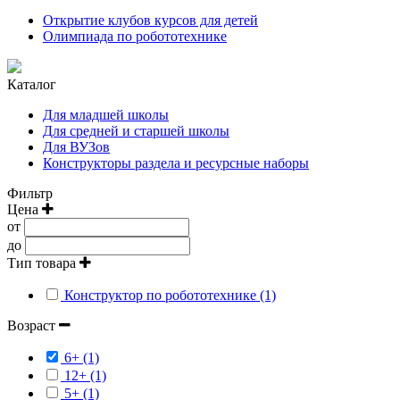
Открытие клубов курсов для детей
Олимпиада по робототехнике
Каталог
Для младшей школы
Для средней и старшей школы
Для ВУЗов
Конструкторы раздела и ресурсные наборы
Фильтр
Цена
от
до
Тип товара
Конструктор по робототехнике (1)
Возраст
6+ (1)
12+ (1)
5+ (1)