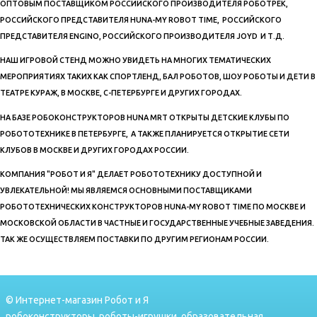
ОПТОВЫМ ПОСТАВЩИКОМ РОССИЙСКОГО ПРОИЗВОДИТЕЛЯ РОБОТРЕК,
РОССИЙСКОГО ПРЕДСТАВИТЕЛЯ HUNA-MY ROBOT TIME, РОССИЙСКОГО
ПРЕДСТАВИТЕЛЯ ENGINO, РОССИЙСКОГО ПРОИЗВОДИТЕЛЯ JOYD И Т.Д.
НАШ ИГРОВОЙ СТЕНД МОЖНО УВИДЕТЬ НА МНОГИХ ТЕМАТИЧЕСКИХ
МЕРОПРИЯТИЯХ ТАКИХ КАК СПОРТЛЕНД, БАЛ РОБОТОВ, ШОУ РОБОТЫ И ДЕТИ В
ТЕАТРЕ КУРАЖ, В МОСКВЕ, С-ПЕТЕРБУРГЕ И ДРУГИХ ГОРОДАХ.
НА БАЗЕ РОБОКОНСТРУКТОРОВ HUNA MRT ОТКРЫТЫ ДЕТСКИЕ КЛУБЫ ПО
РОБОТОТЕХНИКЕ В ПЕТЕРБУРГЕ, А ТАКЖЕ ПЛАНИРУЕТСЯ ОТКРЫТИЕ СЕТИ
КЛУБОВ В МОСКВЕ И ДРУГИХ ГОРОДАХ РОССИИ.
КОМПАНИЯ "РОБОТ И Я" ДЕЛАЕТ РОБОТОТЕХНИКУ ДОСТУПНОЙ И
УВЛЕКАТЕЛЬНОЙ! МЫ ЯВЛЯЕМСЯ ОСНОВНЫМИ ПОСТАВЩИКАМИ
РОБОТОТЕХНИЧЕСКИХ КОНСТРУКТОРОВ HUNA-MY ROBOT TIME ПО МОСКВЕ И
МОСКОВСКОЙ ОБЛАСТИ В ЧАСТНЫЕ И ГОСУДАРСТВЕННЫЕ УЧЕБНЫЕ ЗАВЕДЕНИЯ.
ТАК ЖЕ ОСУЩЕСТВЛЯЕМ ПОСТАВКИ ПО ДРУГИМ РЕГИОНАМ РОССИИ.
© Интернет-магазин Робот и Я
робоконструкторы, роботы-игрушки, образовательная