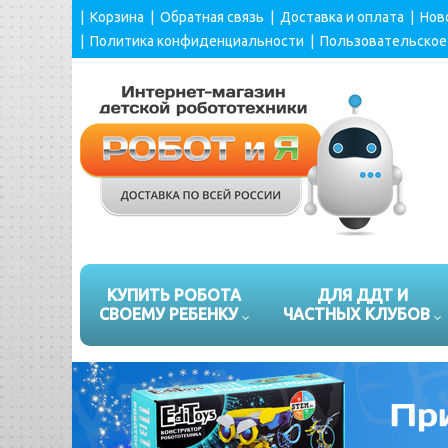
|
Корзина
|
Обратная связь
|
Доставка и оплата
|
Нов
|
Политика конфиденциальности
|
Пользовательское
КУПИТЬ РОБОТА
ДЛЯ ДДТ И
СВОЕМУ РЕБЕНКУ
ЧАСТНЫХ КЛУБОВ