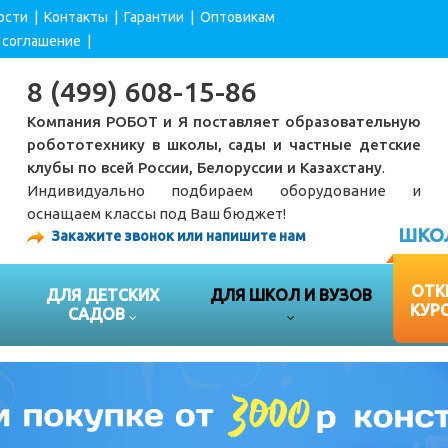
ости
|
Контакты
|
Гарантии
|
Оптовикам
 соглашение
|
8 (499) 608-15-86
Компания РОБОТ и Я поставляет образовательную
робототехнику в школы, сады и частные детские
клубы по всей России, Белоруссии и Казахстану
.
Индивидуально подбираем оборудование и
оснащаем классы под Ваш бюджет!
ШКО
Закажите звонок или напишите нам
ОТК
ДЛЯ ДЕТСКИХ
ДЛЯ ШКОЛ И ВУЗОВ
КУР
САДОВ