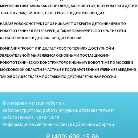
МЕРОПРИЯТИЯХ ТАКИХ КАК СПОРТЛЕНД, БАЛ РОБОТОВ, ШОУ РОБОТЫ И ДЕТИ В
ТЕАТРЕ КУРАЖ, В МОСКВЕ, С-ПЕТЕРБУРГЕ И ДРУГИХ ГОРОДАХ.
НА БАЗЕ РОБОКОНСТРУКТОРОВ HUNA MRT ОТКРЫТЫ ДЕТСКИЕ КЛУБЫ ПО
РОБОТОТЕХНИКЕ В ПЕТЕРБУРГЕ, А ТАКЖЕ ПЛАНИРУЕТСЯ ОТКРЫТИЕ СЕТИ
КЛУБОВ В МОСКВЕ И ДРУГИХ ГОРОДАХ РОССИИ.
КОМПАНИЯ "РОБОТ И Я" ДЕЛАЕТ РОБОТОТЕХНИКУ ДОСТУПНОЙ И
УВЛЕКАТЕЛЬНОЙ! МЫ ЯВЛЯЕМСЯ ОСНОВНЫМИ ПОСТАВЩИКАМИ
РОБОТОТЕХНИЧЕСКИХ КОНСТРУКТОРОВ HUNA-MY ROBOT TIME ПО МОСКВЕ И
МОСКОВСКОЙ ОБЛАСТИ В ЧАСТНЫЕ И ГОСУДАРСТВЕННЫЕ УЧЕБНЫЕ ЗАВЕДЕНИЯ.
ТАК ЖЕ ОСУЩЕСТВЛЯЕМ ПОСТАВКИ ПО ДРУГИМ РЕГИОНАМ РОССИИ.
© Интернет-магазин Робот и Я
робоконструкторы, роботы-игрушки, образовательная
робототехника , 2010 - 2019
Информация на сайте не является публичной офертой.
8 (499) 608-15-86