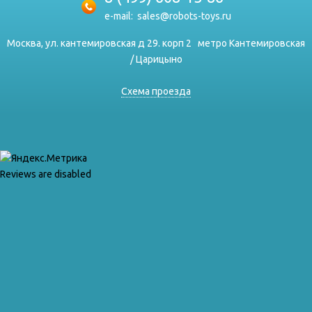
e-mail:
sales@robots-toys.ru
Москва, ул. кантемировская д 29. корп 2
метро Кантемировская
/ Царицыно
Схема проезда
Reviews are disabled