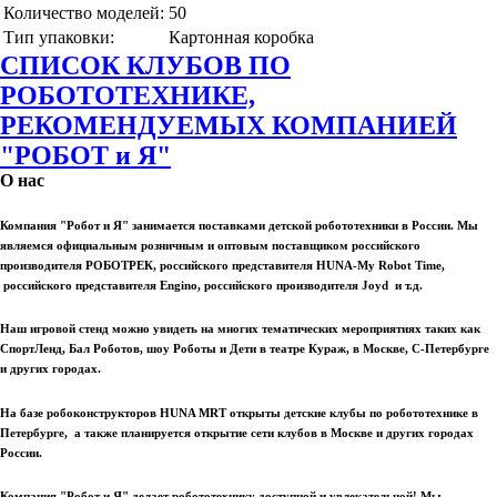
Количество моделей:
50
Тип упаковки:
Картонная коробка
СПИСОК КЛУБОВ ПО
РОБОТОТЕХНИКЕ,
РЕКОМЕНДУЕМЫХ КОМПАНИЕЙ
"РОБОТ и Я"
О нас
Компания "Робот и Я" занимается поставками детской робототехники в России. Мы
являемся официальным розничным и оптовым поставщиком российского
производителя РОБОТРЕК, российского представителя HUNA-My Robot Time,
российского представителя Engino, российского производителя Joyd и т.д.
Наш игровой стенд можно увидеть на многих тематических мероприятиях таких как
СпортЛенд, Бал Роботов, шоу Роботы и Дети в театре Кураж, в Москве, С-Петербурге
и других городах.
На базе робоконструкторов HUNA MRT открыты детские клубы по робототехнике в
Петербурге, а также планируется открытие сети клубов в Москве и других городах
России.
Компания "Робот и Я" делает робототехнику доступной и увлекательной! Мы