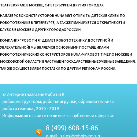
ТЕАТРЕ КУРАЖ, В МОСКВЕ, С-ПЕТЕРБУРГЕ И ДРУГИХ ГОРОДАХ.
НА БАЗЕ РОБОКОНСТРУКТОРОВ HUNA MRT ОТКРЫТЫ ДЕТСКИЕ КЛУБЫ ПО
РОБОТОТЕХНИКЕ В ПЕТЕРБУРГЕ, А ТАКЖЕ ПЛАНИРУЕТСЯ ОТКРЫТИЕ СЕТИ
КЛУБОВ В МОСКВЕ И ДРУГИХ ГОРОДАХ РОССИИ.
КОМПАНИЯ "РОБОТ И Я" ДЕЛАЕТ РОБОТОТЕХНИКУ ДОСТУПНОЙ И
УВЛЕКАТЕЛЬНОЙ! МЫ ЯВЛЯЕМСЯ ОСНОВНЫМИ ПОСТАВЩИКАМИ
РОБОТОТЕХНИЧЕСКИХ КОНСТРУКТОРОВ HUNA-MY ROBOT TIME ПО МОСКВЕ И
МОСКОВСКОЙ ОБЛАСТИ В ЧАСТНЫЕ И ГОСУДАРСТВЕННЫЕ УЧЕБНЫЕ ЗАВЕДЕНИЯ.
ТАК ЖЕ ОСУЩЕСТВЛЯЕМ ПОСТАВКИ ПО ДРУГИМ РЕГИОНАМ РОССИИ.
© Интернет-магазин Робот и Я
робоконструкторы, роботы-игрушки, образовательная
робототехника , 2010 - 2019
Информация на сайте не является публичной офертой.
8 (499) 608-15-86
e-mail:
sales@robots-toys.ru