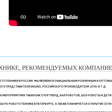
ХНИКЕ, РЕКОМЕНДУЕМЫХ КОМПАНИЕЙ
ОБОТОТЕХНИКИ В РОССИИ. МЫ ЯВЛЯЕМСЯ ОФИЦИАЛЬНЫМ РОЗНИЧНЫМ И ОПТОВ
ОГО ПРЕДСТАВИТЕЛЯ ENGINO, РОССИЙСКОГО ПРОИЗВОДИТЕЛЯ JOYD И Т.Д.
ЕРОПРИЯТИЯХ ТАКИХ КАК СПОРТЛЕНД, БАЛ РОБОТОВ, ШОУ РОБОТЫ И ДЕТИ В Т
Ы ПО РОБОТОТЕХНИКЕ В ПЕТЕРБУРГЕ, А ТАКЖЕ ПЛАНИРУЕТСЯ ОТКРЫТИЕ СЕТИ 