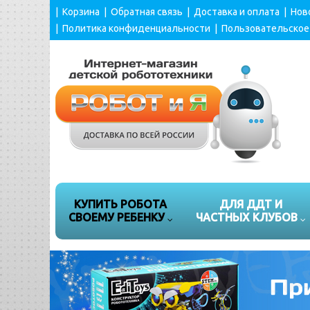
|
Корзина
|
Обратная связь
|
Доставка и оплата
|
Нов
|
Политика конфиденциальности
|
Пользовательское
КУПИТЬ РОБОТА
ДЛЯ ДДТ И
СВОЕМУ РЕБЕНКУ
ЧАСТНЫХ КЛУБОВ