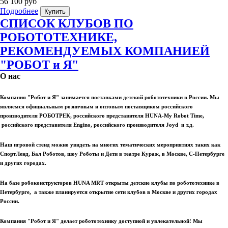
56 100 руб
Подробнее
Купить
СПИСОК КЛУБОВ ПО
РОБОТОТЕХНИКЕ,
РЕКОМЕНДУЕМЫХ КОМПАНИЕЙ
"РОБОТ и Я"
О нас
Компания "Робот и Я" занимается поставками детской робототехники в России. Мы
являемся официальным розничным и оптовым поставщиком российского
производителя РОБОТРЕК, российского представителя HUNA-My Robot Time,
российского представителя Engino, российского производителя Joyd и т.д.
Наш игровой стенд можно увидеть на многих тематических мероприятиях таких как
СпортЛенд, Бал Роботов, шоу Роботы и Дети в театре Кураж, в Москве, С-Петербурге
и других городах.
На базе робоконструкторов HUNA MRT открыты детские клубы по робототехнике в
Петербурге, а также планируется открытие сети клубов в Москве и других городах
России.
Компания "Робот и Я" делает робототехнику доступной и увлекательной! Мы