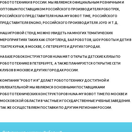
РОБОТОТЕХНИКИ В РОССИИ. МЫ ЯВЛЯЕМСЯ ОФИЦИАЛЬНЫМ РОЗНИЧНЫМ И
ОПТОВЫМ ПОСТАВЩИКОМ РОССИЙСКОГО ПРОИЗВОДИТЕЛЯ РОБОТРЕК,
РОССИЙСКОГО ПРЕДСТАВИТЕЛЯ HUNA-MY ROBOT TIME, РОССИЙСКОГО
ПРЕДСТАВИТЕЛЯ ENGINO, РОССИЙСКОГО ПРОИЗВОДИТЕЛЯ JOYD И Т.Д.
НАШ ИГРОВОЙ СТЕНД МОЖНО УВИДЕТЬ НА МНОГИХ ТЕМАТИЧЕСКИХ
МЕРОПРИЯТИЯХ ТАКИХ КАК СПОРТЛЕНД, БАЛ РОБОТОВ, ШОУ РОБОТЫ И ДЕТИ В
ТЕАТРЕ КУРАЖ, В МОСКВЕ, С-ПЕТЕРБУРГЕ И ДРУГИХ ГОРОДАХ.
НА БАЗЕ РОБОКОНСТРУКТОРОВ HUNA MRT ОТКРЫТЫ ДЕТСКИЕ КЛУБЫ ПО
РОБОТОТЕХНИКЕ В ПЕТЕРБУРГЕ, А ТАКЖЕ ПЛАНИРУЕТСЯ ОТКРЫТИЕ СЕТИ
КЛУБОВ В МОСКВЕ И ДРУГИХ ГОРОДАХ РОССИИ.
КОМПАНИЯ "РОБОТ И Я" ДЕЛАЕТ РОБОТОТЕХНИКУ ДОСТУПНОЙ И
УВЛЕКАТЕЛЬНОЙ! МЫ ЯВЛЯЕМСЯ ОСНОВНЫМИ ПОСТАВЩИКАМИ
РОБОТОТЕХНИЧЕСКИХ КОНСТРУКТОРОВ HUNA-MY ROBOT TIME ПО МОСКВЕ И
МОСКОВСКОЙ ОБЛАСТИ В ЧАСТНЫЕ И ГОСУДАРСТВЕННЫЕ УЧЕБНЫЕ ЗАВЕДЕНИЯ.
ТАК ЖЕ ОСУЩЕСТВЛЯЕМ ПОСТАВКИ ПО ДРУГИМ РЕГИОНАМ РОССИИ.