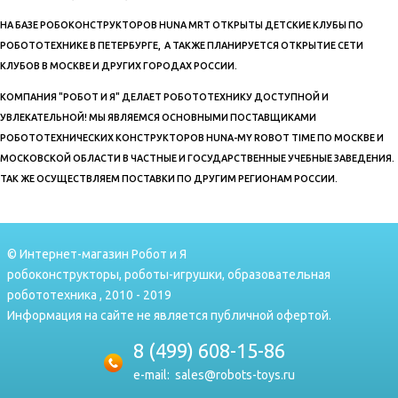
НА БАЗЕ РОБОКОНСТРУКТОРОВ HUNA MRT ОТКРЫТЫ ДЕТСКИЕ КЛУБЫ ПО
РОБОТОТЕХНИКЕ В ПЕТЕРБУРГЕ, А ТАКЖЕ ПЛАНИРУЕТСЯ ОТКРЫТИЕ СЕТИ
КЛУБОВ В МОСКВЕ И ДРУГИХ ГОРОДАХ РОССИИ.
КОМПАНИЯ "РОБОТ И Я" ДЕЛАЕТ РОБОТОТЕХНИКУ ДОСТУПНОЙ И
УВЛЕКАТЕЛЬНОЙ! МЫ ЯВЛЯЕМСЯ ОСНОВНЫМИ ПОСТАВЩИКАМИ
РОБОТОТЕХНИЧЕСКИХ КОНСТРУКТОРОВ HUNA-MY ROBOT TIME ПО МОСКВЕ И
МОСКОВСКОЙ ОБЛАСТИ В ЧАСТНЫЕ И ГОСУДАРСТВЕННЫЕ УЧЕБНЫЕ ЗАВЕДЕНИЯ.
ТАК ЖЕ ОСУЩЕСТВЛЯЕМ ПОСТАВКИ ПО ДРУГИМ РЕГИОНАМ РОССИИ.
© Интернет-магазин Робот и Я
робоконструкторы, роботы-игрушки, образовательная
робототехника , 2010 - 2019
Информация на сайте не является публичной офертой.
8 (499) 608-15-86
e-mail:
sales@robots-toys.ru