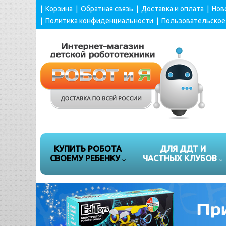
|
Корзина
|
Обратная связь
|
Доставка и оплата
|
Нов
|
Политика конфиденциальности
|
Пользовательское
КУПИТЬ РОБОТА
ДЛЯ ДДТ И
СВОЕМУ РЕБЕНКУ
ЧАСТНЫХ КЛУБОВ