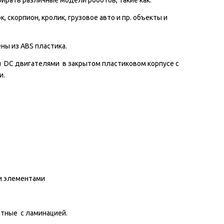
ирать различные модели роботов, такие как:
к, скорпион, кролик, грузовое авто и пр. объекты и
ны из ABS пластика.
DC двигателями в закрытом пластиковом корпусе с
и.
и элементами
етные с ламинацией.