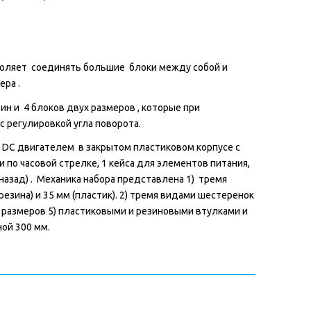
озволяет соединять большие блоки между собой и
ра .
ин и 4 блоков двух размеров , которые при
 регулировкой угла поворота.
DC двигателем в закрытом пластиковом корпусе с
о часовой стрелке, 1 кейса для элементов питания,
назад) . Механика набора представлена 1) тремя
езина) и 35 мм (пластик). 2) тремя видами шестеренок
ех размеров 5) пластиковыми и резиновыми втулками и
ой 300 мм.