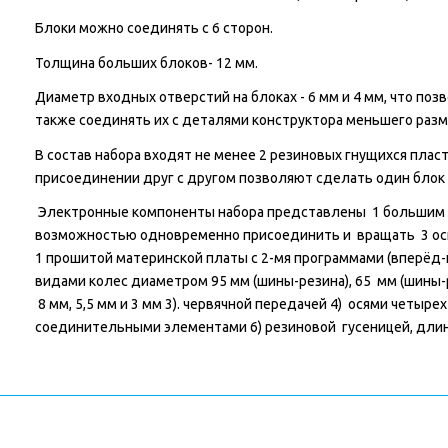
Блоки можно соединять с 6 сторон.
Толщина больших блоков- 12 мм.
Диаметр входных отверстий на блоках - 6 мм и 4 мм, что п
также соединять их с деталями конструктора меньшего разме
В состав набора входят не менее 2 резиновых гнущихся пласт
присоединении друг с другом позволяют сделать один блок с
Электронные компоненты набора представлены 1 большим 
возможностью одновременно присоединить и вращать 3 оси п
1 прошитой материнской платы с 2-мя программами (вперёд-
видами колес диаметром 95 мм (шины-резина), 65 мм (шины-р
8 мм, 5,5 мм и 3 мм 3). червячной передачей 4) осями четыр
соединительными элементами 6) резиновой гусеницей, длин