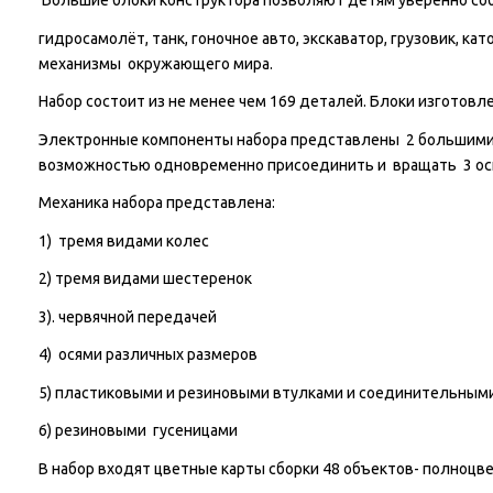
Большие блоки конструктора позволяют детям уверенно соб
гидросамолёт, танк, гоночное авто, экскаватор, грузовик, като
механизмы окружающего мира.
Набор состоит из не менее чем 169 деталей. Блоки изготовле
Электронные компоненты набора представлены 2 большими 
возможностью одновременно присоединить и вращать 3 ос
Механика набора представлена:
1) тремя видами колес
2) тремя видами шестеренок
3). червячной передачей
4) осями различных размеров
5) пластиковыми и резиновыми втулками и соединительным
6) резиновыми гусеницами
В набор входят цветные карты сборки 48 объектов- полноцв