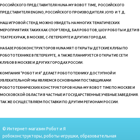
РОССИЙСКОГО ПРЕДСТАВИТЕЛЯ HUNA-MY ROBOT TIME, РОССИЙСКОГО
ПРЕДСТАВИТЕЛЯ ENGINO, РОССИЙСКОГО ПРОИЗВОДИТЕЛЯ JOYD И Т.Д.
НАШ ИГРОВОЙ СТЕНД МОЖНО УВИДЕТЬ НА МНОГИХ ТЕМАТИЧЕСКИХ
МЕРОПРИЯТИЯХ ТАКИХ КАК СПОРТЛЕНД, БАЛ РОБОТОВ, ШОУ РОБОТЫ И ДЕТИ В
ТЕАТРЕ КУРАЖ, В МОСКВЕ, С-ПЕТЕРБУРГЕ И ДРУГИХ ГОРОДАХ.
НА БАЗЕ РОБОКОНСТРУКТОРОВ HUNA MRT ОТКРЫТЫ ДЕТСКИЕ КЛУБЫ ПО
РОБОТОТЕХНИКЕ В ПЕТЕРБУРГЕ, А ТАКЖЕ ПЛАНИРУЕТСЯ ОТКРЫТИЕ СЕТИ
КЛУБОВ В МОСКВЕ И ДРУГИХ ГОРОДАХ РОССИИ.
КОМПАНИЯ "РОБОТ И Я" ДЕЛАЕТ РОБОТОТЕХНИКУ ДОСТУПНОЙ И
УВЛЕКАТЕЛЬНОЙ! МЫ ЯВЛЯЕМСЯ ОСНОВНЫМИ ПОСТАВЩИКАМИ
РОБОТОТЕХНИЧЕСКИХ КОНСТРУКТОРОВ HUNA-MY ROBOT TIME ПО МОСКВЕ И
МОСКОВСКОЙ ОБЛАСТИ В ЧАСТНЫЕ И ГОСУДАРСТВЕННЫЕ УЧЕБНЫЕ ЗАВЕДЕНИЯ.
ТАК ЖЕ ОСУЩЕСТВЛЯЕМ ПОСТАВКИ ПО ДРУГИМ РЕГИОНАМ РОССИИ.
© Интернет-магазин Робот и Я
робоконструкторы, роботы-игрушки, образовательная