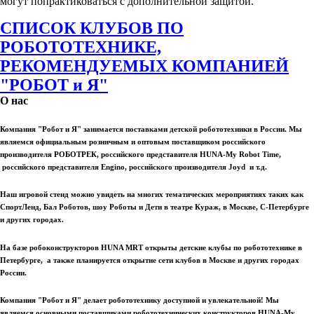
могут попрактиковаться с дополнительной защитой.
СПИСОК КЛУБОВ ПО
РОБОТОТЕХНИКЕ,
РЕКОМЕНДУЕМЫХ КОМПАНИЕЙ
"РОБОТ и Я"
О нас
Компания "Робот и Я" занимается поставками детской робототехники в России. Мы
являемся официальным розничным и оптовым поставщиком российского
производителя РОБОТРЕК, российского представителя HUNA-My Robot Time,
российского представителя Engino, российского производителя Joyd и т.д.
Наш игровой стенд можно увидеть на многих тематических мероприятиях таких как
СпортЛенд, Бал Роботов, шоу Роботы и Дети в театре Кураж, в Москве, С-Петербурге
и других городах.
На базе робоконструкторов HUNA MRT открыты детские клубы по робототехнике в
Петербурге, а также планируется открытие сети клубов в Москве и других городах
России.
Компания "Робот и Я" делает робототехнику доступной и увлекательной! Мы
являемся основными поставщиками робототехнических конструкторов HUNA-My