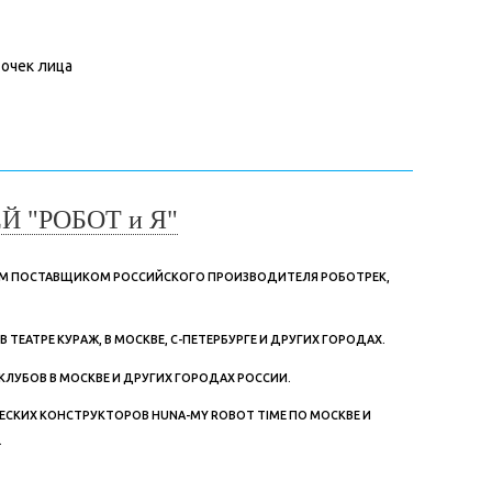
очек лица
 "РОБОТ и Я"
ЫМ ПОСТАВЩИКОМ РОССИЙСКОГО ПРОИЗВОДИТЕЛЯ РОБОТРЕК,
ЕАТРЕ КУРАЖ, В МОСКВЕ, С-ПЕТЕРБУРГЕ И ДРУГИХ ГОРОДАХ.
КЛУБОВ В МОСКВЕ И ДРУГИХ ГОРОДАХ РОССИИ.
СКИХ КОНСТРУКТОРОВ HUNA-MY ROBOT TIME ПО МОСКВЕ И
.