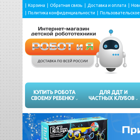
|
Корзина
|
Обратная связь
|
Доставка и оплата
|
Нов
|
Политика конфиденциальности
|
Пользовательское
КУПИТЬ РОБОТА
ДЛЯ ДДТ И
СВОЕМУ РЕБЕНКУ
ЧАСТНЫХ КЛУБОВ