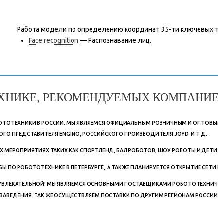
Работа модели по определению координат 35-ти ключевых т
Face recognition
— Распознавание лиц.
ХНИКЕ, РЕКОМЕНДУЕМЫХ КОМПАНИЕЙ
ОБОТОТЕХНИКИ В РОССИИ. МЫ ЯВЛЯЕМСЯ ОФИЦИАЛЬНЫМ РОЗНИЧНЫМ И ОПТОВ
ОГО ПРЕДСТАВИТЕЛЯ ENGINO, РОССИЙСКОГО ПРОИЗВОДИТЕЛЯ JOYD И Т.Д.
ЕРОПРИЯТИЯХ ТАКИХ КАК СПОРТЛЕНД, БАЛ РОБОТОВ, ШОУ РОБОТЫ И ДЕТИ В Т
Ы ПО РОБОТОТЕХНИКЕ В ПЕТЕРБУРГЕ, А ТАКЖЕ ПЛАНИРУЕТСЯ ОТКРЫТИЕ СЕТИ 
 УВЛЕКАТЕЛЬНОЙ! МЫ ЯВЛЯЕМСЯ ОСНОВНЫМИ ПОСТАВЩИКАМИ РОБОТОТЕХНИЧЕ
 ЗАВЕДЕНИЯ. ТАК ЖЕ ОСУЩЕСТВЛЯЕМ ПОСТАВКИ ПО ДРУГИМ РЕГИОНАМ РОССИИ