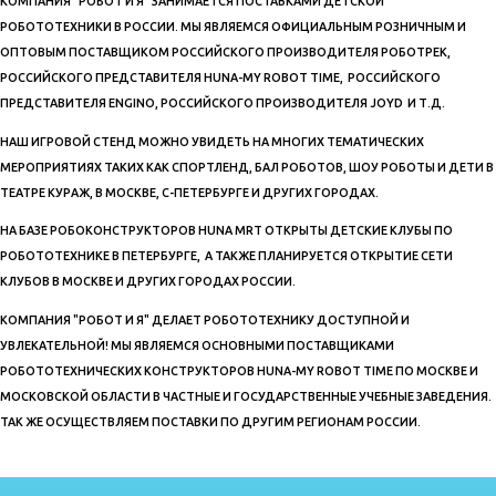
КОМПАНИЯ "РОБОТ И Я" ЗАНИМАЕТСЯ ПОСТАВКАМИ ДЕТСКОЙ
РОБОТОТЕХНИКИ В РОССИИ. МЫ ЯВЛЯЕМСЯ ОФИЦИАЛЬНЫМ РОЗНИЧНЫМ И
ОПТОВЫМ ПОСТАВЩИКОМ РОССИЙСКОГО ПРОИЗВОДИТЕЛЯ РОБОТРЕК,
РОССИЙСКОГО ПРЕДСТАВИТЕЛЯ HUNA-MY ROBOT TIME, РОССИЙСКОГО
ПРЕДСТАВИТЕЛЯ ENGINO, РОССИЙСКОГО ПРОИЗВОДИТЕЛЯ JOYD И Т.Д.
НАШ ИГРОВОЙ СТЕНД МОЖНО УВИДЕТЬ НА МНОГИХ ТЕМАТИЧЕСКИХ
МЕРОПРИЯТИЯХ ТАКИХ КАК СПОРТЛЕНД, БАЛ РОБОТОВ, ШОУ РОБОТЫ И ДЕТИ В
ТЕАТРЕ КУРАЖ, В МОСКВЕ, С-ПЕТЕРБУРГЕ И ДРУГИХ ГОРОДАХ.
НА БАЗЕ РОБОКОНСТРУКТОРОВ HUNA MRT ОТКРЫТЫ ДЕТСКИЕ КЛУБЫ ПО
РОБОТОТЕХНИКЕ В ПЕТЕРБУРГЕ, А ТАКЖЕ ПЛАНИРУЕТСЯ ОТКРЫТИЕ СЕТИ
КЛУБОВ В МОСКВЕ И ДРУГИХ ГОРОДАХ РОССИИ.
КОМПАНИЯ "РОБОТ И Я" ДЕЛАЕТ РОБОТОТЕХНИКУ ДОСТУПНОЙ И
УВЛЕКАТЕЛЬНОЙ! МЫ ЯВЛЯЕМСЯ ОСНОВНЫМИ ПОСТАВЩИКАМИ
РОБОТОТЕХНИЧЕСКИХ КОНСТРУКТОРОВ HUNA-MY ROBOT TIME ПО МОСКВЕ И
МОСКОВСКОЙ ОБЛАСТИ В ЧАСТНЫЕ И ГОСУДАРСТВЕННЫЕ УЧЕБНЫЕ ЗАВЕДЕНИЯ.
ТАК ЖЕ ОСУЩЕСТВЛЯЕМ ПОСТАВКИ ПО ДРУГИМ РЕГИОНАМ РОССИИ.