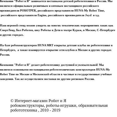
Компания "Робот и Я" занимается поставками детской робототехники в России. Мы
являемся официальным розничным и оптовым поставщиком российского
производителя РОБОТРЕК, российского представителя HUNA-My Robot Time,
российского представителя Engino, российского производителя Joyd и т.д.
Наш игровой стенд можно увидеть на многих тематических мероприятиях таких как
СпортЛенд, Бал Роботов, шоу Роботы и Дети в театре Кураж, в Москве, С-Петербурге
и других городах.
На базе робоконструкторов HUNA MRT открыты детские клубы по робототехнике в
Петербурге, а также планируется открытие сети клубов в Москве и других городах
России.
Компания "Робот и Я" делает робототехнику доступной и увлекательной! Мы
являемся основными поставщиками робототехнических конструкторов HUNA-My
Robot Time по Москве и Московской области в частные и государственные учебные
заведения. Так же осуществляем поставки по другим регионам России.
© Интернет-магазин Робот и Я
робоконструкторы, роботы-игрушки, образовательная
робототехника , 2010 - 2019