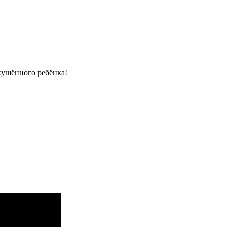
кушённого ребёнка!
и